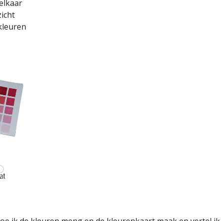
elkaar
icht
kleuren