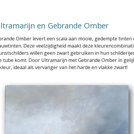
 Ultramarijn en Gebrande Omber
ande Omber levert een scala aan mooie, gedempte tinten op
lauwtinten. Deze veelzijdigheid maakt deze kleurencombinat
nstschilders willen geen zwart gebruiken in hun schilderijen
t de tube komt. Door Ultramarijn met Gebrande Omber in geli
leur, ideaal als vervanger van het harde en vlakke zwart!