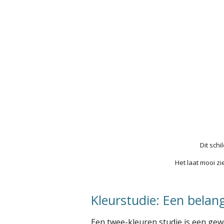
Dit sch
Het laat mooi z
Kleurstudie: Een belan
Een twee-kleuren studie is een gew