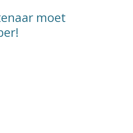
stenaar moet
ber!